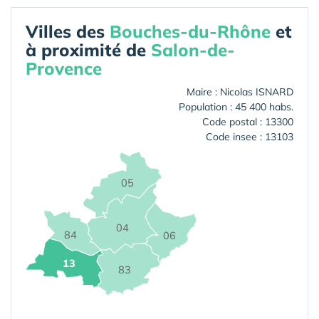
Villes des
Bouches-du-Rhône
et
à proximité de
Salon-de-
Provence
Maire : Nicolas ISNARD
Population : 45 400 habs.
Code postal : 13300
Code insee : 13103
05
04
84
06
13
83