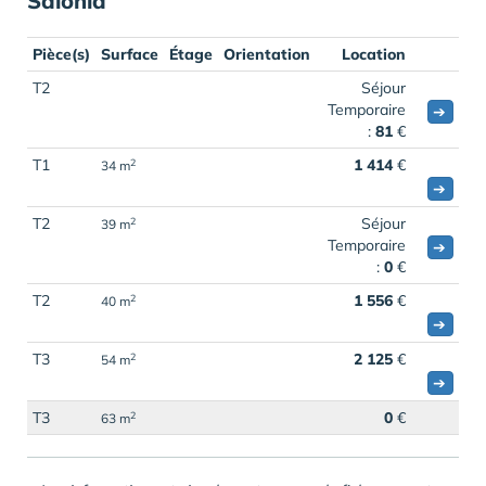
Salonia
Pièce(s)
Surface
Étage
Orientation
Location
T2
Séjour
Temporaire
➔
:
81
€
T1
1 414
€
2
34 m
➔
T2
Séjour
2
39 m
Temporaire
➔
:
0
€
T2
1 556
€
2
40 m
➔
T3
2 125
€
2
54 m
➔
T3
0
€
2
63 m