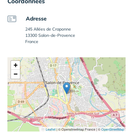
Coordonnées
Adresse
245 Allées de Craponne
13300 Salon-de-Provence
France
+
−
Leaflet
|
© Openstreetmap France | ©
OpenStreetMap