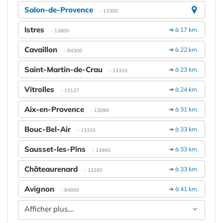
Salon-de-Provence
- 13300
Istres
➔ à 17 km.
- 13800
Cavaillon
➔ à 22 km.
- 84300
Saint-Martin-de-Crau
➔ à 23 km.
- 13310
Vitrolles
➔ à 24 km.
- 13127
Aix-en-Provence
➔ à 31 km.
- 13090
Bouc-Bel-Air
➔ à 33 km.
- 13320
Sausset-les-Pins
➔ à 33 km.
- 13960
Châteaurenard
➔ à 33 km.
- 13160
Avignon
➔ à 41 km.
- 84000
Afficher plus....