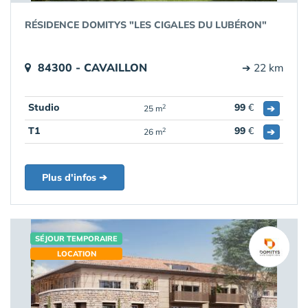
RÉSIDENCE DOMITYS "LES CIGALES DU LUBÉRON"
84300 - CAVAILLON
➔ 22 km
Studio
99
€
➔
2
25 m
T1
99
€
➔
2
26 m
Plus d'infos ➔
SÉJOUR TEMPORAIRE
LOCATION